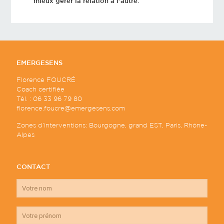
mieux gérer la relation à l’autre.
EMERGESENS
Florence FOUCRÉ
Coach certifiée
Tél. : 06 33 96 79 80
florence.foucre@emergesens.com
Zones d’interventions: Bourgogne, grand EST, Paris, Rhône-
Alpes
CONTACT