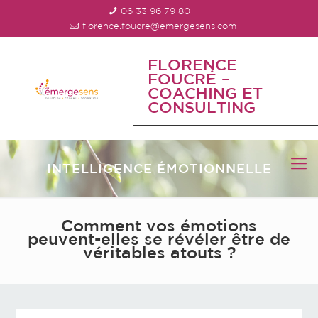
06 33 96 79 80
florence.foucre@emergesens.com
FLORENCE
FOUCRÉ –
COACHING ET
CONSULTING
INTELLIGENCE ÉMOTIONNELLE
Comment vos émotions
peuvent-elles se révéler être de
véritables atouts ?