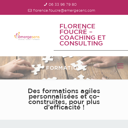
06 33 96 79 80
florence.foucre@emergesens.com
FLORENCE
FOUCRÉ –
COACHING ET
CONSULTING
FORMATION
Des formations agiles
personnalisées et co-
construites, pour plus
d’efficacité !