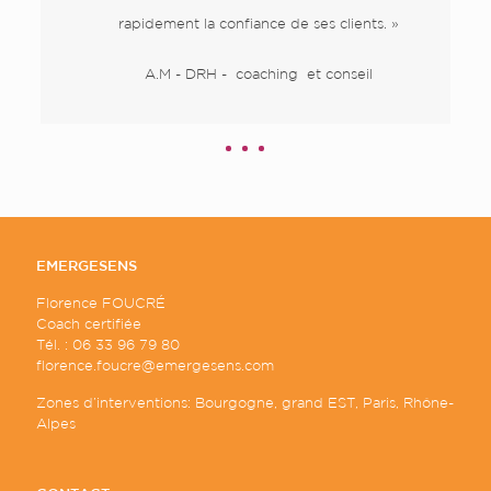
rapidement la confiance de ses clients. »
A.M - DRH - coaching et conseil
EMERGESENS
Florence FOUCRÉ
Coach certifiée
Tél. : 06 33 96 79 80
florence.foucre@emergesens.com
Zones d’interventions: Bourgogne, grand EST, Paris, Rhône-
Alpes